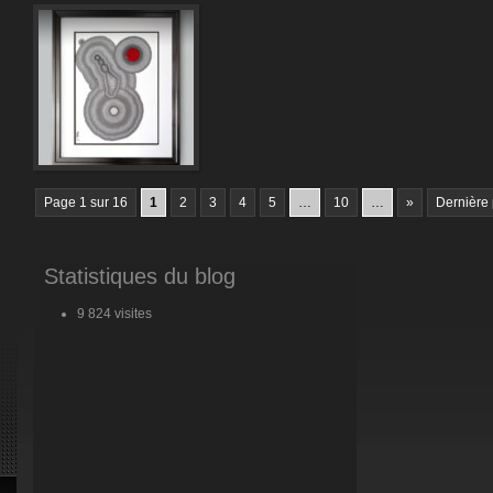
Page 1 sur 16
1
2
3
4
5
…
10
…
»
Dernière
Statistiques du blog
9 824 visites