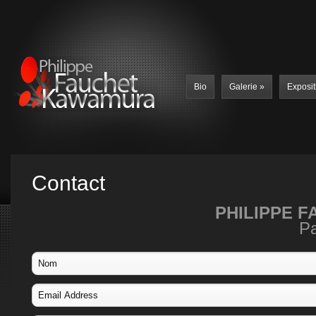
Bio
Galerie
»
Exposit
Contact
PHILIPPE 
Pa