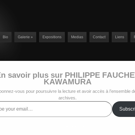
Bio
Galerie
»
Expositions
Medias
Contact
Liens
n savoir plus sur PHILIPPE FAUCH
KAWAMURA
bonnez-vous pour poursuivre la lecture et avoir accès à l’ensemble d
archives.
Subscr
Continue reading