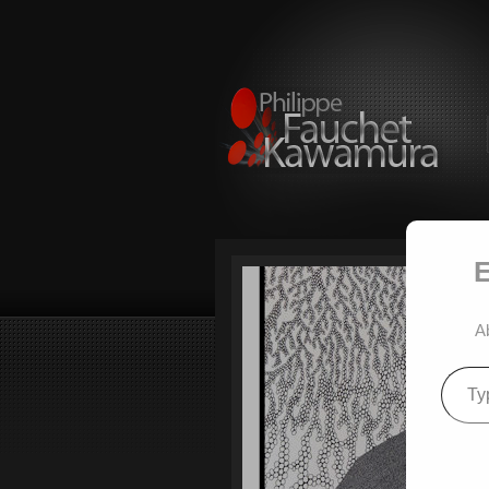
E
A
Type
your
email…