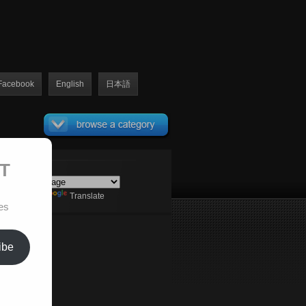
Facebook
English
日本語
ET
Powered by
Translate
es
ibe