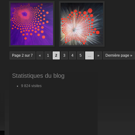
Page 2 sur 7
«
1
2
3
4
5
…
»
Dernière page »
Statistiques du blog
9 824 visites